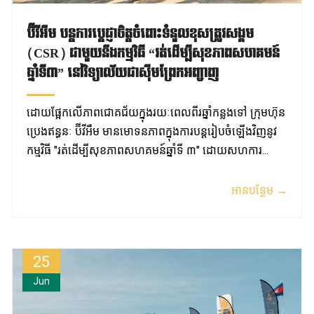
ប៊ីវីអឹម បន្តការប្តេជ្ញាចិត្តចំពោះទំនួលខុសត្រូវសង្គម
(CSR) ជាមួយនឹងកម្មវិធី “រត់ដើម្បីសុខភាពសហគមន៍
ឆ្នាំទី៣” នៅវិទ្យាល័យជាស៊ីមព្រែកអញ្ចាញ
ដោយផ្អែកលើភាពជោគជ័យក្នុងរយៈពេលពីរឆ្នាំកន្លងទៅ ក្រុមហ៊ុន
ប្រេងឥន្ធនៈ ប៊ីវីអឹម មានមោទនភាពក្នុងការបន្តរៀបចំឡើងវិញនូវ
កម្មវិធី "រត់ដើម្បីសុខភាពសហគមន៍ឆ្នាំទី ៣" ដោយសហការ...
អានបន្ថែម →
25
Jun