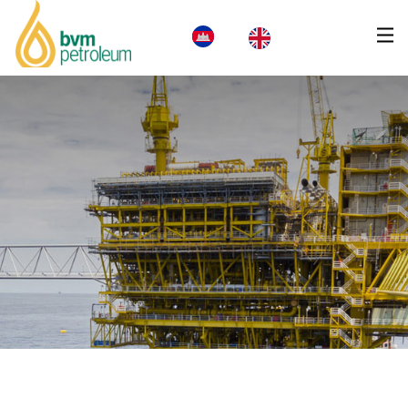
ទំព័រដើម
អំពីប៊ីវីអឹម
ផលិតផល និងសេវាកម្ម
ឱកាសអាជីវកម្ម
ទំនួលខុសត្រូវសង្គម
ព័ត៌មាន
ឱកាសការងារ
ទំនាក់ទំនង