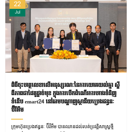
22
Jul
ពិធីចុះហត្ថលេខាលើអនុស្សរណៈនៃការយោគយល់គ្នា ស្តី
ពីភាពជាដៃគូផ្តាច់មុខ ក្នុងការបើកដំណើរការហាងទំនិញ
ទំនើប emart24 នៅតាមបណ្តាញស្ថានីយប្រេងឥន្ធនៈ
ប៊ីវីអឹម
ក្រុមហ៊ុនប្រេងឥន្ធនៈ ប៊ីវីអឹម បានឈានដល់របត់ប្រវត្តិសាស្ត្រថ្មី