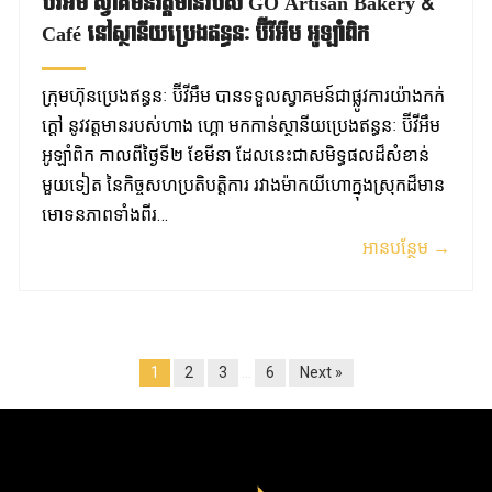
ប៊ីវីអឹម ស្វាគមន៍វត្តមានរបស់ GO Artisan Bakery &
Café នៅស្ថានីយប្រេងឥន្ធនៈ ប៊ីវីអឹម អូឡាំពិក
ក្រុមហ៊ុនប្រេងឥន្ធនៈ ប៊ីវីអឹម បានទទួលស្វាគមន៍ជាផ្លូវការយ៉ាងកក់
ក្តៅ នូវវត្តមានរបស់ហាង ហ្គោ មកកាន់ស្ថានីយប្រេងឥន្ធនៈ ប៊ីវីអឹម
អូឡាំពិក កាលពីថ្ងៃទី២ ខែមីនា ដែលនេះជាសមិទ្ធផលដ៏សំខាន់
មួយទៀត នៃកិច្ចសហប្រតិបត្តិការ រវាងម៉ាកយីហោក្នុងស្រុកដ៏មាន
មោទនភាពទាំងពីរ…
អានបន្ថែម →
1
2
3
…
6
Next »