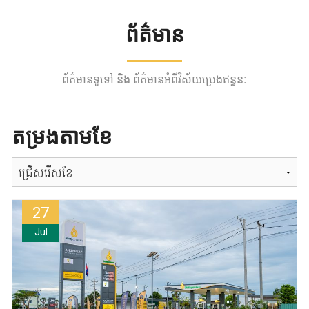
ព័ត៌មាន
ព័ត៌មានទូទៅ និង ព័ត៌មានអំពីវិស័យប្រេងឥន្ធនៈ
តម្រងតាមខែ
តម្រង
តាមខែ
27
Jul