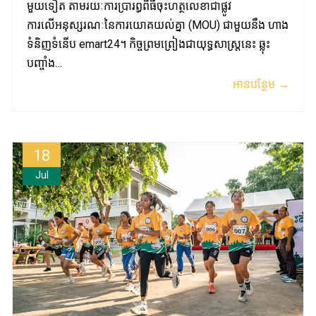
មួយទៀត តាមរយៈការប្រារព្ធពិធីចុះហត្ថលេខាជាផ្លូវ
ការលើអនុស្សរណៈនៃការយោគយល់គ្នា (MOU) ជាមួយនឹង ហាង
ទំនិញទំនើប emart24។ កិច្ចព្រមព្រៀងជាយុទ្ធសាស្ត្រនេះ ឆ្លុះ
បញ្ចាំង…
អានបន្ថែម →
18
Jul