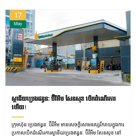
17
May
ស្ថានីយប្រេងឥន្ធនៈ ប៊ីវីអឹម សែនសុខ បើកដំណើរការ
ហើយ!
ក្រុមហ៊ុន ប្រេងឥន្ធនៈ ប៊ីវីអឹម មានសេចក្តីសោមនស្សរីករាយក្នុងការ
ប្រកាសបើកដំណើរការស្ថានីយប្រេងឥន្ធនៈ ប៊ីវីអឹម សែនសុខ នៅ