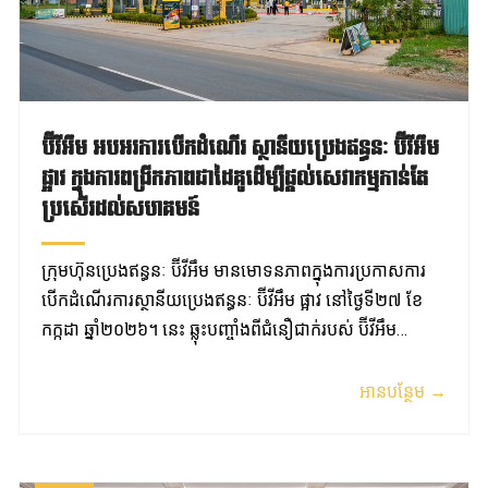
ប៊ីវីអឹម អបអរការបើកដំណើរ ស្ថានីយប្រេងឥន្ធនៈ ប៊ីវីអឹម
ផ្អាវ ក្នុងការពង្រីកភាពជាដៃគូដើម្បីផ្តល់សេវាកម្មកាន់តែ
ប្រសើរដល់សហគមន៍
ក្រុមហ៊ុនប្រេងឥន្ធនៈ ប៊ីវីអឹម មានមោទនភាពក្នុងការប្រកាសការ
បើកដំណើរការស្ថានីយប្រេងឥន្ធនៈ ប៊ីវីអឹម ផ្អាវ នៅថ្ងៃទី២៧ ខែ
កក្កដា ឆ្នាំ២០២៦។ នេះ ឆ្លុះបញ្ចាំងពីជំនឿជាក់របស់ ប៊ីវីអឹម…
អានបន្ថែម →