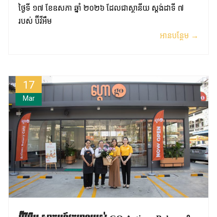
ថ្ងៃទី ១៧ ខែឧសភា ឆ្នាំ ២០២៦ ដែលជាស្ថានីយ ស្តង់ដាទី ៧
របស់ ប៊ីវីអឹម
អានបន្ថែម →
17
Mar