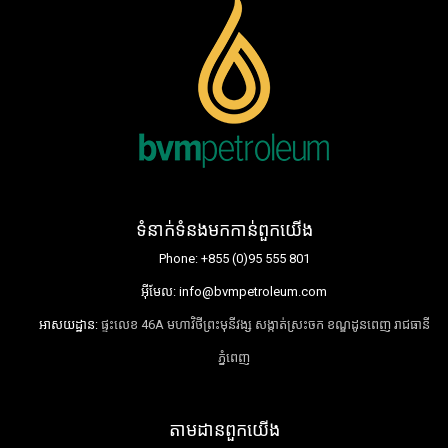
ទំនាក់ទំនងមកកាន់ពួកយើង
Phone:
+855 (0)95 555 801
អ៊ីមែល:
info@bvmpetroleum.com
អាសយដ្ឋាន:
ផ្ទះលេខ 46A មហាវិថីព្រះមុនីវង្ស សង្កាត់ស្រះចក ខណ្ឌដូនពេញ រាជធានី
ភ្នំពេញ
តាមដានពួកយើង