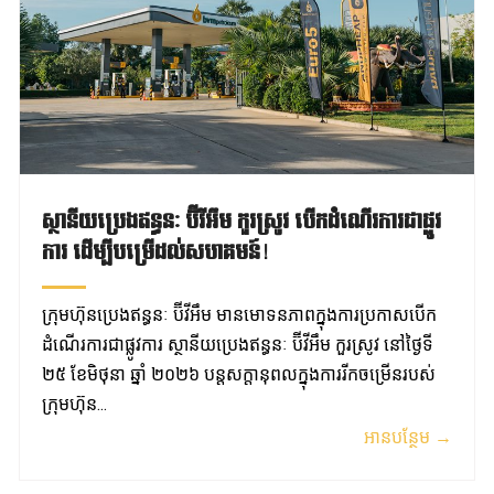
ស្ថានីយប្រេងឥន្ធនៈ ប៊ីវីអឹម កួរស្រូវ បើកដំណើរការជាផ្លូវ
ការ ដើម្បីបម្រើដល់សហគមន៍!
ក្រុមហ៊ុនប្រេងឥន្ធនៈ ប៊ីវីអឹម មានមោទនភាពក្នុងការប្រកាសបើក
ដំណើរការជាផ្លូវការ ស្ថានីយប្រេងឥន្ធនៈ ប៊ីវីអឹម កួរស្រូវ នៅថ្ងៃទី
២៥ ខែមិថុនា ឆ្នាំ ២០២៦ បន្តសក្តានុពលក្នុងការរីកចម្រើនរបស់
ក្រុមហ៊ុន...
អានបន្ថែម →