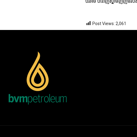
ប៊ីវីអឹម បំពេញស្នាមញញឹមរ
Post Views:
2,061