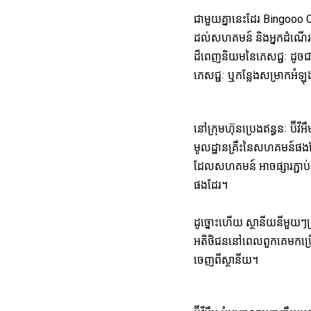
ជាមួយគ្នានេះដែរ Bingooo C
ដល់សហគមន៍ និងអ្នកដំណើរក្
ដ៏ពេញនិយមនៃភេសជ្ជៈ ដូចជា
ភេសជ្ជៈ ឬកន្លែងសម្រាកអំឡ
នៅក្រុមហ៊ុនប្រេងឥន្ធនៈ ប៊ីវី
មូលដ្ឋានគ្រឹះនៃសហគមន៍ផង
ដែលសហគមន៍ អាចផ្សារភ្ជាប់ទ
ផងដែរ។
ដូច្នេាះហើយ ស្ថានីយនីមួយៗ
អតិថិជននៅពេលពួកគេមកប្រ
ចេញពីស្ថានីយ។