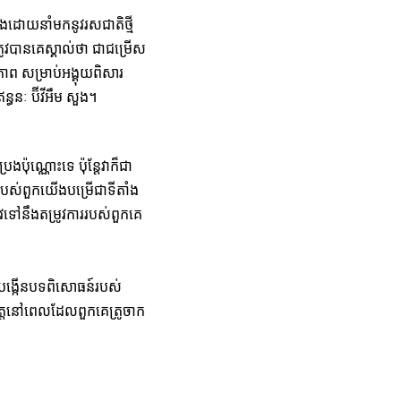
ួងដោយនាំមកនូវរសជាតិថ្មី
រូវបានគេស្គាល់ថា ជាជម្រើស
ាព សម្រាប់អង្គុយពិសារ
នៈ ប៊ីវីអឹម សួង។
ប៉ុណ្ណេាះទេ ប៉ុន្តែវាក៏ជា
បស់ពួកយើងបម្រើជាទីតាំង
វទៅនឹងតម្រូវការរបស់ពួកគេ
បីបង្កើនបទពិសោធន៍របស់
្តនៅពេលដែលពួកគេត្រូចាក