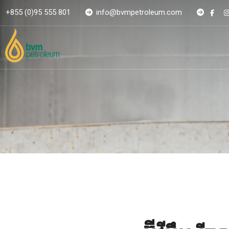
+855 (0)95 555 801
info@bvmpetroleum.com