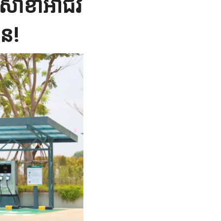
រសាខាអាជីវ
ួន!