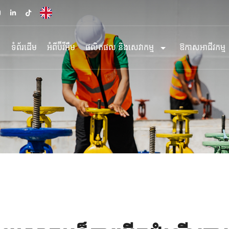
ទំព័រដើម
អំពីប៊ីវីអឹម
ផលិតផល និងសេវាកម្ម
ឱកាសអាជីវកម្ម
ផលិតផល
សេវាកម្ម
បើកស្ថានីយ ប៊ីវ
ផលិតផលប្រេងឥន្ធនៈ
ស្ថានីយ
តំណាងចែកចាយប
ស្ពីត
ការប្រើប្រាស់ប្
កូនតូបស្វ័យប្រវត្តិ
អានុភាព