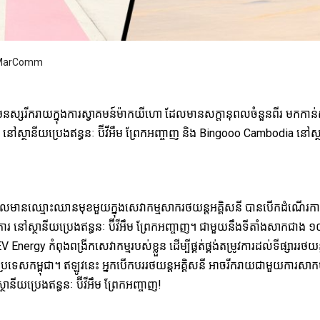
y: MarComm
មនស្សរីករាយក្នុងការស្វាគមន៍ម៉ាកយីហោ ដែលមានសក្តានុពលចំនួនពីរ មកកាន់ស្ថា
ស្ថានីយប្រេងឥន្ធនៈ ប៊ីវីអឹម ព្រែកអញ្ចាញ និង Bingooo Cambodia នៅស្ថាន
ដែលមានឈ្មោះឈានមុខមួយក្នុងសេវាកម្មសាករថយន្តអគ្គិសនី បានបើកដំណើរកា
ូវការ នៅស្ថានីយប្រេងឥន្ធនៈ ប៊ីវីអឹម ព្រែកអញ្ចាញ។ ជាមួយនឹងទីតាំងសាកជាង ១
V Energy កំពុងពង្រីកសេវាកម្មរបស់ខ្លួន ដើម្បីផ្គត់ផ្គង់តម្រូវការដល់ទីផ្សាររ
ុងប្រទេសកម្ពុជា។ ឥឡូវនេះ អ្នកបើកបររថយន្តអគ្គិសនី អាចរីករាយជាមួយការស
ីយប្រេងឥន្ធនៈ ប៊ីវីអឹម ព្រែកអញ្ចាញ!