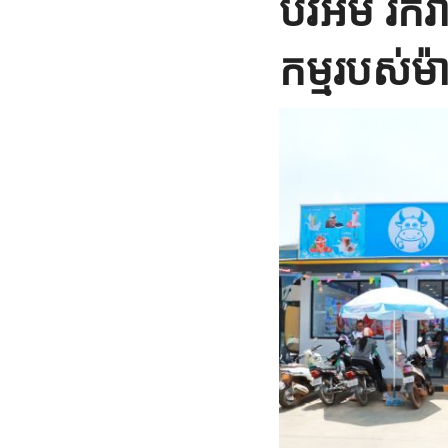
ប៊ីវីអឹម 
កម្មរបស់ម៉