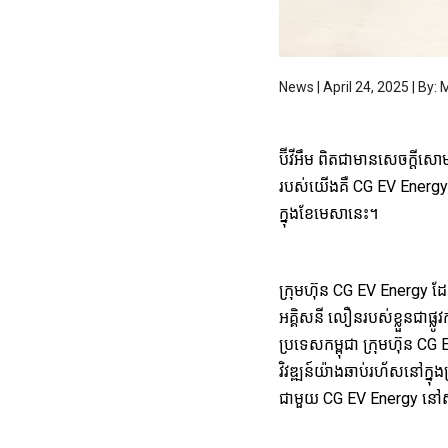
News | April 24, 2025 | B
ប៊ីវីអឹម ពិតជាមានសេចក្តីសោ
របស់យើងគឺ CG EV Energy នៅ
ក្នុងខែមេសានេះ។
ក្រុមហ៊ុន CG EV Energy 
អគ្គិសនី លឿនរបស់ខ្លួនជាផ្ល
ប្រទេសកម្ពុជា ក្រុមហ៊ុន CG E
វិវឌ្ឍន៍យ៉ាងឆាប់រហ័សនៅក្ន
ជាមួយ CG EV Energy នៅស្ថាន