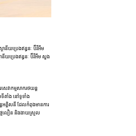
នីយប្រេងឥន្ធនៈ ប៊ីវីអឹម
ីយប្រេងឥន្ធនៈ ប៊ីវីអឹម សួង
រសេវាកម្មសាករថយន្ត
០ទីតាំង នៅទូទាំង
ថយន្តអគ្គិសនី ដែលកំពុងមានការ
ាកថ្មលឿន និងងាយស្រួល