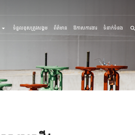
ទំនួលខុសត្រូវសង្គម
ព័ត៌មាន
ឱកាសការងារ
ទំនាក់ទំនង
ីអឹម
្រេងឥន្ធនៈ
រេងសម្រាប់អាជីវកម្មផ្សេងៗ