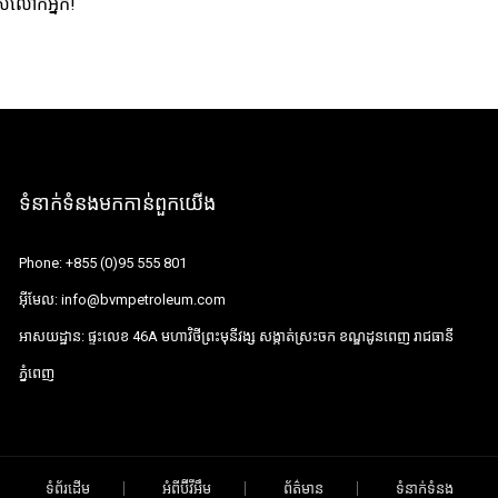
បស់លោកអ្នក!
ទំនាក់ទំនងមកកាន់ពួកយើង
Phone:
+855 (0)95 555 801
អ៊ីមែល:
info@bvmpetroleum.com
អាសយដ្ឋាន:
ផ្ទះលេខ 46A មហាវិថីព្រះមុនីវង្ស សង្កាត់ស្រះចក ខណ្ឌដូនពេញ រាជធានី
ភ្នំពេញ
ទំព័រដើម
អំពីប៊ីវីអឹម
ព័ត៌មាន
ទំនាក់ទំនង